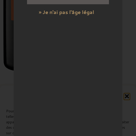
» Je n'ai pas l'âge légal
Gérer le consentement aux
cookies
Pour offrir les meilleures expériences, nous utilisons des technologies
telles que les cookies pour stocker et/ou accéder aux informations des
Enrichir le goût et l'âme
appareils. Le fait de consentir à ces technologies nous permettra de traiter
des données telles que le comportement de navigation ou les ID uniques
sur ce site. Le fait de ne pas consentir ou de retirer son consentement