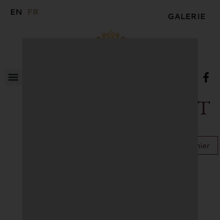
EN
FR
GALERIE
MERLOT
7,50
€
Ajouter au panier