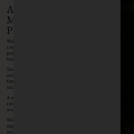
A
MAGICAL
PLACE
We are passionate about
creating great wine and
providing exceptional
hospitality.
Savour them both in a
unique setting at our
family wine estate in the
south of France.
A magical place to
celebrate friends, family
and life.
We look forward to the
opportunity of welcoming
you here and sharing our