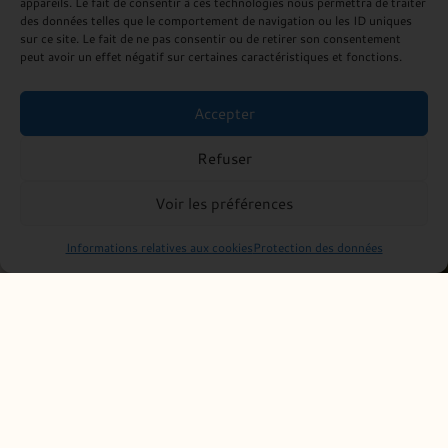
appareils. Le fait de consentir à ces technologies nous permettra de traiter
des données telles que le comportement de navigation ou les ID uniques
sur ce site. Le fait de ne pas consentir ou de retirer son consentement
peut avoir un effet négatif sur certaines caractéristiques et fonctions.
Accepter
Refuser
Voir les préférences
Informations relatives aux cookies
Protection des données